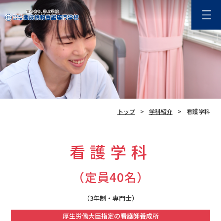
トップ
学科紹介
看護学科
看護学科
（定員40名）
（3年制・専門士）
厚生労働大臣指定の看護師養成所