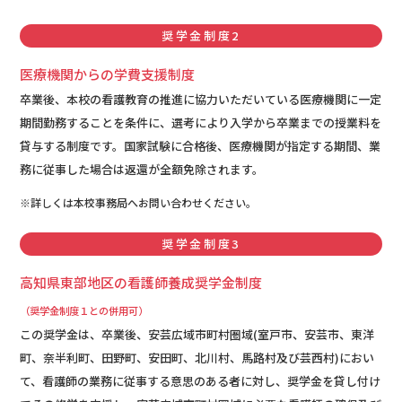
奨学金制度2
医療機関からの学費支援制度
卒業後、本校の看護教育の推進に協力いただいている医療機関に一定
期間勤務することを条件に、選考により入学から卒業までの授業料を
貸与する制度です。国家試験に合格後、医療機関が指定する期間、業
務に従事した場合は返還が全額免除されます。
※詳しくは本校事務局へお問い合わせください。
奨学金制度3
高知県東部地区の看護師養成奨学金制度
（奨学金制度１との併用可）
この奨学金は、卒業後、安芸広域市町村圏域(室戸市、安芸市、東洋
町、奈半利町、田野町、安田町、北川村、馬路村及び芸西村)におい
て、看護師の業務に従事する意思のある者に対し、奨学金を貸し付け