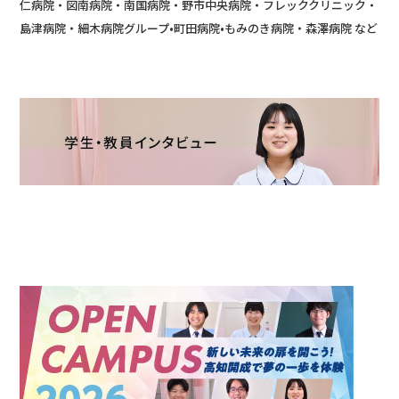
仁病院・図南病院・南国病院・野市中央病院・フレッククリニック・
島津病院・細木病院グループ•町田病院•もみのき病院・森澤病院 など