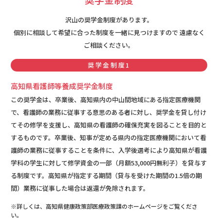
沢山の奨学金制度があります。
個別に相談して希望に合った制度を一緒に見つけますので 遠慮なく
ご相談ください。
奨学金制度1
高知県看護師等養成奨学金制度
この奨学金は、卒業後、高知県内の中山間地域にある指定医療機関
で、看護師の業務に従事する意思のある者に対し、奨学金を貸し付け
てその修学を支援し、高知県の看護師の確保充実を図ることを目的と
するものです。卒業後、知事が定める県内の指定医療機関において看
護師の業務に従事することを条件に、入学後選考により高知県が看護
学科の学生に対して修学資金の一部（月額53,000円無利子）を貸与す
る制度です。高知県が指定する期間（貸与を受けた期間の1.5倍の期
間）業務に従事した場合は返還が免除されます。
※詳しくは、高知県健康政策部医療政策課のホームページをご覧くださ
い。